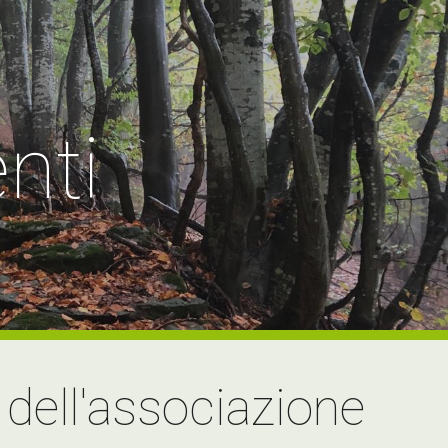
ion
nt
i
 dell'associazione